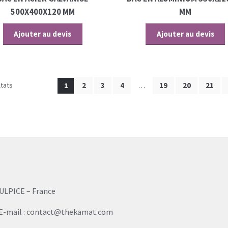
500X400X120 MM
MM
Ajouter au devis
Ajouter au devis
ltats
2
3
4
19
20
21
1
…
ULPICE – France
48 / E-mail : contact@thekamat.com