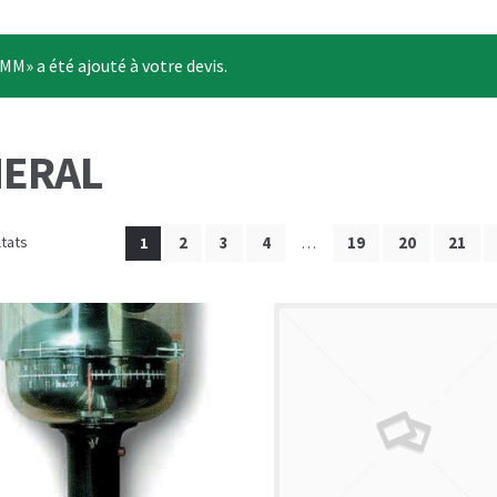
» a été ajouté à votre devis.
NERAL
ltats
2
3
4
19
20
21
1
…