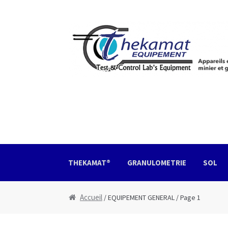
Aller à la navigation
Aller au contenu
THEKAMAT®
GRANULOMETRIE
SOL
Accueil
Boutique
Devis
Mon Compte
Nous con
Accueil
/ EQUIPEMENT GENERAL / Page 1