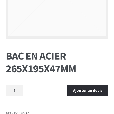
BAC EN ACIER
265X195X47MM
Ajouter au devis
REF :
THV182-10