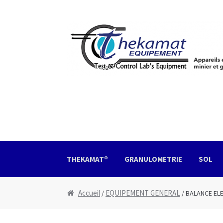
Aller à la navigation
Aller au contenu
THEKAMAT®
GRANULOMETRIE
SOL
Accueil
Boutique
Devis
Mon Compte
Nous con
Accueil
EQUIPEMENT GENERAL
/
/ BALANCE EL