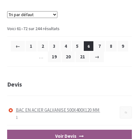
Voici 61–72 sur 244 résultats
←
1
2
3
4
5
7
8
9
6
19
20
21
→
…
Devis
BAC EN ACIER GALVANISE 500X400X120 MM
1
Voir Devis