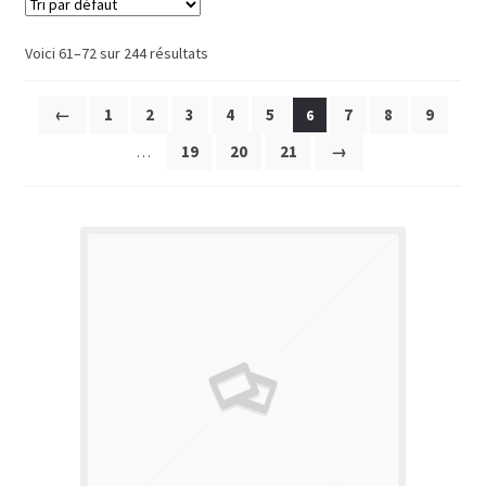
Voici 61–72 sur 244 résultats
←
1
2
3
4
5
7
8
9
6
19
20
21
→
…