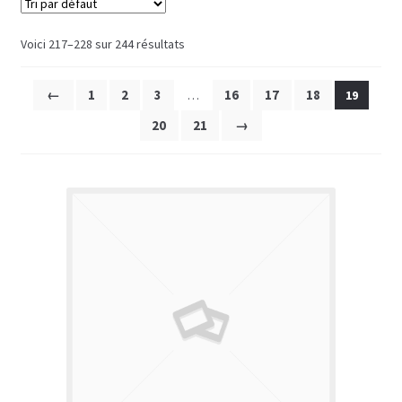
Voici 217–228 sur 244 résultats
←
1
2
3
16
17
18
…
19
20
21
→