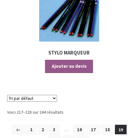
STYLO MARQUEUR
Ajouter au devis
Voici 217–228 sur 244 résultats
←
1
2
3
16
17
18
…
19