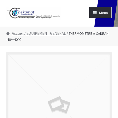
Aller à la navigation
Aller au contenu
Menu
Accueil
Accueil
EQUIPEMENT GENERAL
/
/ THERMOMETRE A CADRAN
Boutique
-40/+40°C
Devis
Mon Compte
Nous contacter
Votre demande de devis