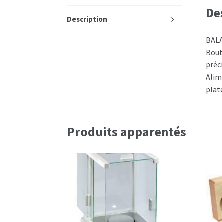
De
Description
BALA
Bout
préc
Alime
plat
Produits apparentés