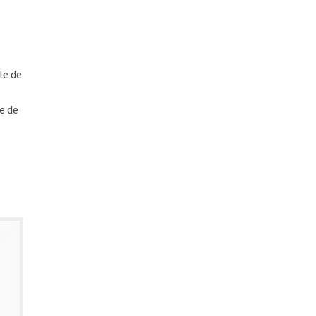
le de
re de