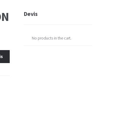
ON
Devis
No products in the cart.
is