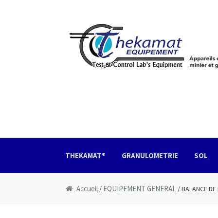
Aller à la navigation
Aller au contenu
THEKAMAT®
GRANULOMETRIE
SOL
Accueil
Boutique
Devis
Mon Compte
Nous con
Accueil
EQUIPEMENT GENERAL
/
/ BALANCE DE 